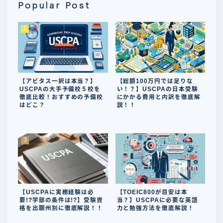
Popular Post
【アビタス一択は本当？】
【総額100万円では足りな
USCPAの大手予備校５校を
い！？】USCPAの日本受験
徹底比較！おすすめの予備校
にかかる費用と内訳を徹底解
はどこ？
説！！
【USCPAに実務経験は必
【TOEIC800が目安は本
要!?学部の条件は!?】受験資
当？】USCPAに必要な英語
格を出願州別に徹底解説！！
力と勉強方法を徹底解説！