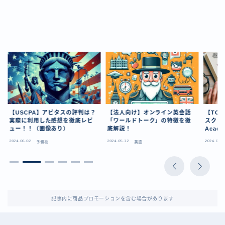
【USCPA】アビタスの評判は？
【法人向け】オンライン英会話
【TO
実際に利用した感想を徹底レビ
「ワールドトーク」の特徴を徹
スクール
ュー！！（画像あり）
底解説！
Aca
2024.06.02
2024.05.12
2024.03.0
予備校
英語
記事内に商品プロモーションを含む場合があります